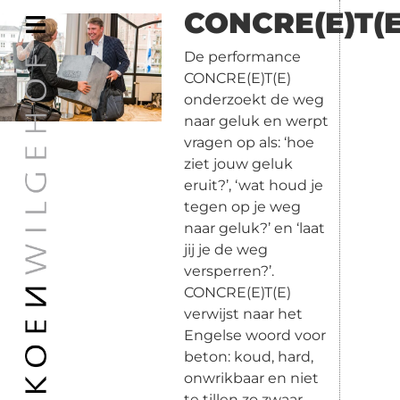
CONCRE(E)T(E
De performance
CONCRE(E)T(E)
onderzoekt de weg
naar geluk en werpt
vragen op als: ‘hoe
ziet jouw geluk
eruit?’, ‘wat houd je
tegen op je weg
naar geluk?’ en ‘laat
jij je de weg
versperren?’.
CONCRE(E)T(E)
verwijst naar het
Engelse woord voor
beton: koud, hard,
onwrikbaar en niet
te tillen zo zwaar,